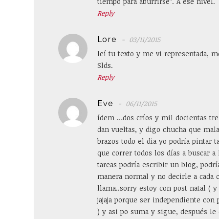
tiempo para aburrirse”. A ese nivel.
Reply
Lore
03/11/2015
leí tu texto y me vi representada, m
Slds.
Reply
Eve
06/11/2015
ídem …dos críos y mil docientas tr
dan vueltas, y digo chucha que mala
brazos todo el dia yo podría pintar ta
que correr todos los días a buscar a
tareas podría escribir un blog, podr
manera normal y no decirle a cada 
llama..sorry estoy con post natal ( 
jajaja porque ser independiente con 
) y asi po suma y sigue, después le