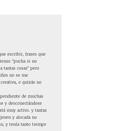
ue escribir, frases que
ienso “pucha si no
a tantas cosas” pero
niños no se me
 creativa, o quizás no
r pendiente de muchas
ose y desconectándose
tá muy activo. y tantas
 joven y alocada no
ón, y tenía tanto tiempo