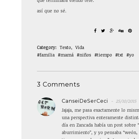
que terminaba viendo tele.
así que no sé.
Category:
Texto
Vida
familia
mamá
niños
tiempo
txt
yo
3 Comments
CanseiDeSerCeci
25/10/2015
Jajaja, me pasa exactamente lo mism
una perspectiva enteramente distinta
día en Zancada había un post sobre 
aburrimiento”, y yo pensaba “weón, 