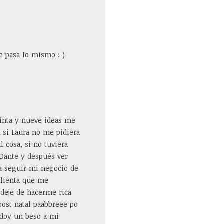
e pasa lo mismo : )
einta y nueve ideas me
 si Laura no me pidiera
l cosa, si no tuviera
 Dante y después ver
ía seguir mi negocio de
clienta que me
y deje de hacerme rica
post natal paabbreee po
 doy un beso a mi