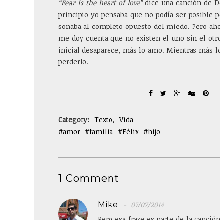
“Fear is the heart of love”
dice una canción de De
principio yo pensaba que no podía ser posible
sonaba al completo opuesto del miedo. Pero ahor
me doy cuenta que no existen el uno sin el otr
inicial desaparece, más lo amo. Mientras más 
perderlo.
Category:
Texto
Vida
amor
familia
Félix
hijo
1 Comment
Mike
07/07/2014
Pero esa frase es parte de la canció