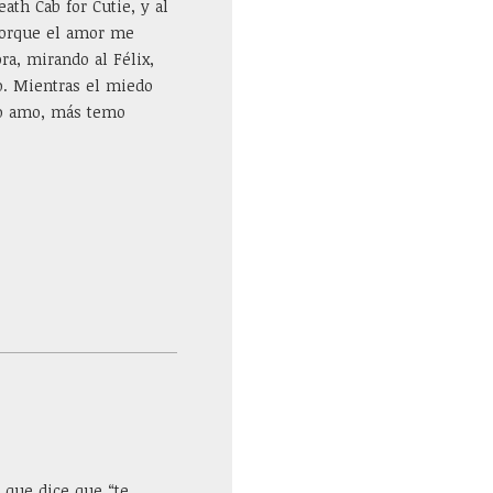
ath Cab for Cutie, y al
 porque el amor me
a, mirando al Félix,
o. Mientras el miedo
lo amo, más temo
n que dice que “te