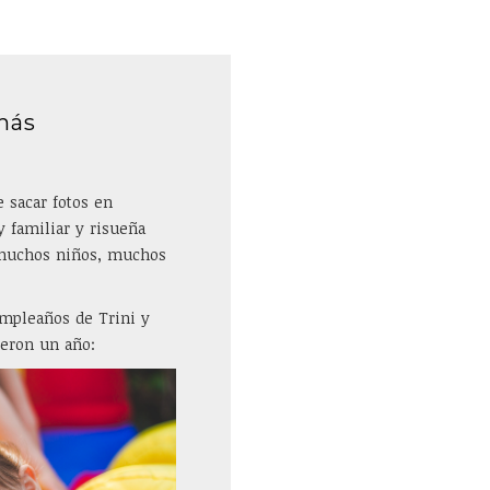
más
 sacar fotos en
 familiar y risueña
 muchos niños, muchos
umpleaños de Trini y
eron un año: