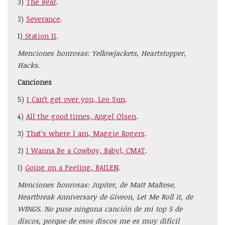
3)
The Bear
.
2)
Severance
.
1)
Station 11
.
Menciones honrosas: Yellowjackets, Heartstopper,
Hacks.
Canciones
5)
I Can’t get over you, Leo Sun
.
4)
All the good times, Angel Olsen
.
3)
That’s where I am, Maggie Rogers
.
2)
I Wanna Be a Cowboy, Baby!, CMAT
.
1)
Going on a Feeling, BAILEN
.
Menciones honrosas: Jupiter, de Matt Maltese,
Heartbreak Anniversary de Giveon, Let Me Roll it, de
WINGS
.
No puse ninguna canción de mi top 5 de
discos, porque de esos discos me es muy difícil