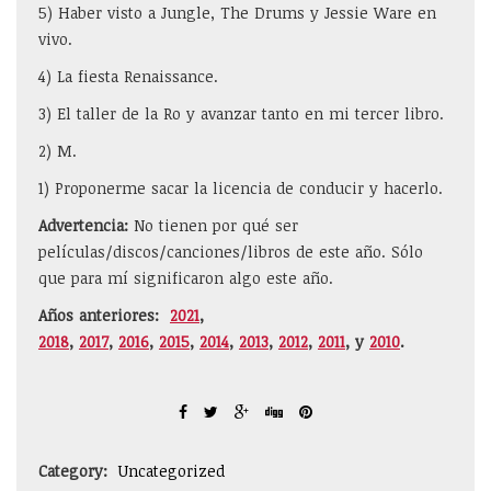
5) Haber visto a Jungle, The Drums y Jessie Ware en
vivo.
4) La fiesta Renaissance.
3) El taller de la Ro y avanzar tanto en mi tercer libro.
2) M.
1) Proponerme sacar la licencia de conducir y hacerlo.
Advertencia:
No tienen por qué ser
películas/discos/canciones/libros de este año. Sólo
que para mí significaron algo este año.
Años anteriores:
2021
,
2018
,
2017
,
2016
,
2015
,
2014
,
2013
,
2012
,
2011
, y
2010
.
Category:
Uncategorized