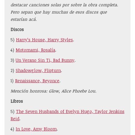
destacar canciones solas por sobre la obra completa.
Pero sepan que hay muchas de esos discos que
estarían acá.
Discos
5)
Harry’s House, Harry Styles
.
4)
Motomami, Rosalía
.
3)
Un Verano Sin Ti, Bad Bunny
.
2)
Shadowglow, Flipturn
.
1)
Renaissance, Beyonce
.
Mención honrosa: Glow, Alice Phoebe Lou.
Libros
5)
The Seven Husbands of Evelyn Hugo, Taylor Jenkins
Reid
.
4)
In Love, Amy Bloom
.