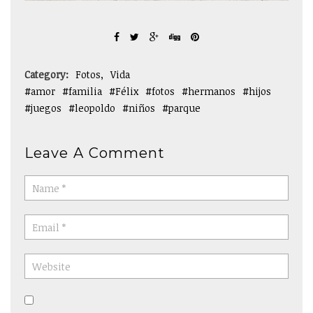
Category:
Fotos
Vida
amor
familia
Félix
fotos
hermanos
hijos
juegos
leopoldo
niños
parque
Leave A Comment